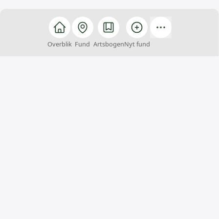
Overblik
Fund
Artsbogen
Nyt fund
Arter
Arter er et fællesskab, hvor alle kan hjælpe med at
finde, registrere og bestemme arter. Du kan samtidig
få inspiration til naturoplevelser og viden om