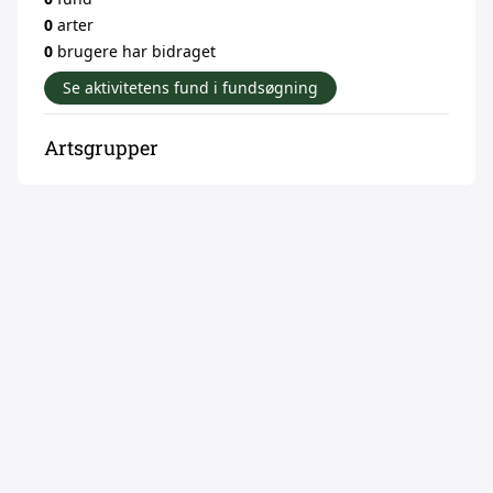
0
arter
0
brugere har bidraget
Se aktivitetens fund i fundsøgning
Artsgrupper