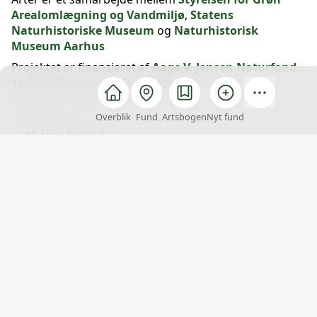
Arealomlægning og Vandmiljø
,
Statens
Naturhistoriske Museum
og
Naturhistorisk
Museum Aarhus
Projektet er finansieret af
Aage V. Jensen Naturfond
,
15. Juni Fonden
og den danske stat.
Læs mere
Overblik
Fund
Artsbogen
Nyt fund
På Arter finder du:
fund
brugere
datasæt
Få hjælp
Du kan ringe til supporten på hverdage mellem kl. 9
og 14 på +45 31 50 15 70, eller du kan udfylde denne
kontaktformular