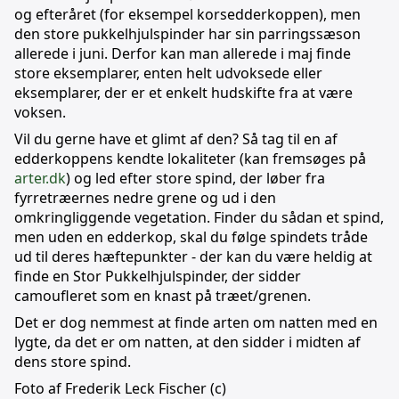
og efteråret (for eksempel korsedderkoppen), men
den store pukkelhjulspinder har sin parringssæson
allerede i juni. Derfor kan man allerede i maj finde
store eksemplarer, enten helt udvoksede eller
eksemplarer, der er et enkelt hudskifte fra at være
voksen.
Vil du gerne have et glimt af den? Så tag til en af
edderkoppens kendte lokaliteter (kan fremsøges på
arter.dk
) og led efter store spind, der løber fra
fyrretræernes nedre grene og ud i den
omkringliggende vegetation. Finder du sådan et spind,
men uden en edderkop, skal du følge spindets tråde
ud til deres hæftepunkter - der kan du være heldig at
finde en Stor Pukkelhjulspinder, der sidder
camoufleret som en knast på træet/grenen.
Det er dog nemmest at finde arten om natten med en
lygte, da det er om natten, at den sidder i midten af
dens store spind.
Foto af Frederik Leck Fischer (c)