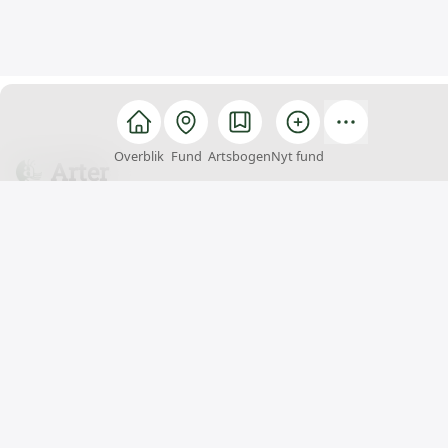
Overblik
Fund
Artsbogen
Nyt fund
Arter
Arter er et fællesskab, hvor alle kan hjælpe med at
finde, registrere og bestemme arter. Du kan samtidig
få inspiration til naturoplevelser og viden om
Danmarks artsrigdom.
Arter er et samarbejde mellem
Styrelsen for Grøn
Arealomlægning og Vandmiljø
,
Statens
Naturhistoriske Museum
og
Naturhistorisk
Museum Aarhus
Projektet er finansieret af
Aage V. Jensen Naturfond
,
15. Juni Fonden
og den danske stat.
Læs mere