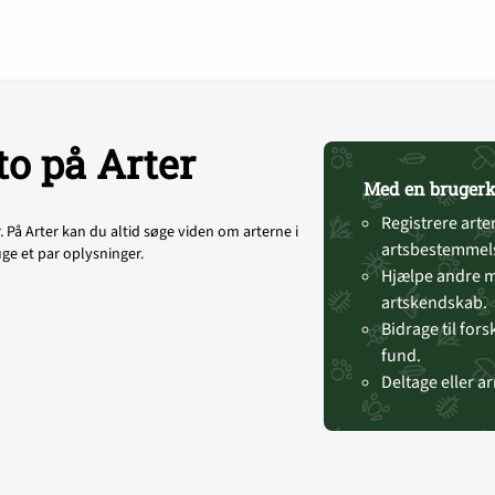
to på Arter
Med en brugerk
Registrere arter
På Arter kan du altid søge viden om arterne i
artsbestemmels
uge et par oplysninger.
Hjælpe andre m
artskendskab.
Bidrage til for
fund.
Deltage eller a