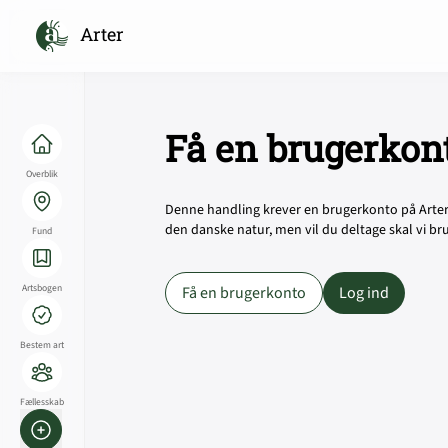
Arter
Få en brugerkon
Overblik
Denne handling krever en brugerkonto på Arter. 
den danske natur, men vil du deltage skal vi br
Fund
Artsbogen
Få en brugerkonto
Log ind
Bestem art
Fællesskab