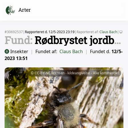
Arter
#30692537
|
Rapporteret d. 12/5-2023 23:19
|
Raporteret af:
Claus Bach
|
Fund:
Rødbrystet jordbi
-
Insekter
|
Fundet af:
Claus Bach
|
Fundet d.
12/5-
2023 13:51
© CC-BY-NC licensen - kildeangivelse - ikke kommerciel