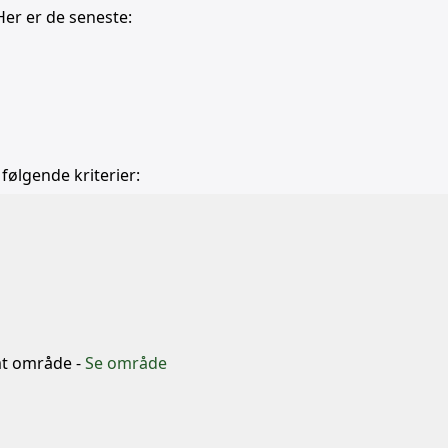
Her er de seneste:
 følgende kriterier:
b
mt område -
Se område