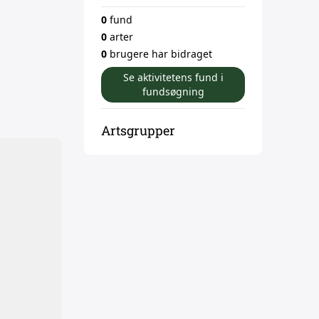
0
fund
0
arter
0
brugere har bidraget
Se aktivitetens fund i
fundsøgning
Artsgrupper