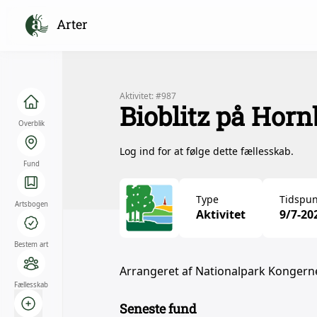
Arter
Aktivitet: #987
Bioblitz på Hor
Overblik
Log ind for at følge dette fællesskab.
Fund
Type
Tidspun
Artsbogen
Aktivitet
9/7-20
Bestem art
Arrangeret af Nationalpark Kongern
Fællesskab
Seneste fund