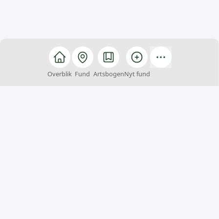
Overblik
Fund
Artsbogen
Nyt fund
Arter
Arter er et fællesskab, hvor alle kan hjælpe med at