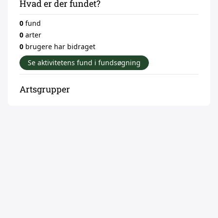
Hvad er der fundet?
0
fund
0
arter
0
brugere har bidraget
Se aktivitetens fund i fundsøgning
Artsgrupper