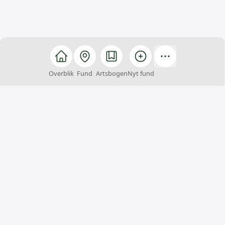
Overblik
Fund
Artsbogen
Nyt fund
Arter
Arter er et fællesskab, hvor alle kan hjælpe med at