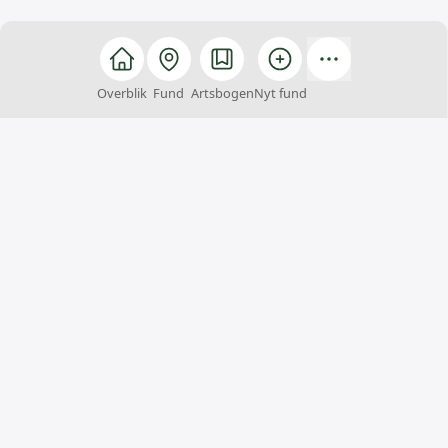
Overblik
Fund
Artsbogen
Nyt fund
Arter
Arter er et fællesskab, hvor alle kan hjælpe med at
finde, registrere og bestemme arter. Du kan samtidig
få inspiration til naturoplevelser og viden om