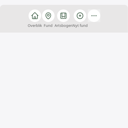
Overblik
Fund
Artsbogen
Nyt fund
Arter
Arter er et fællesskab, hvor alle kan hjælpe med at
finde, registrere og bestemme arter. Du kan samtidig
få inspiration til naturoplevelser og viden om
Danmarks artsrigdom.