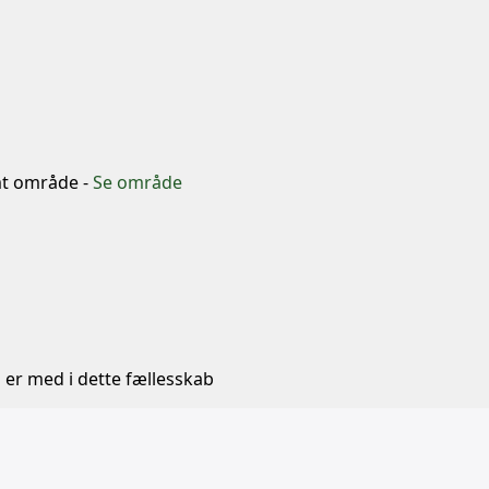
b
mt område -
Se område
 er med i dette fællesskab