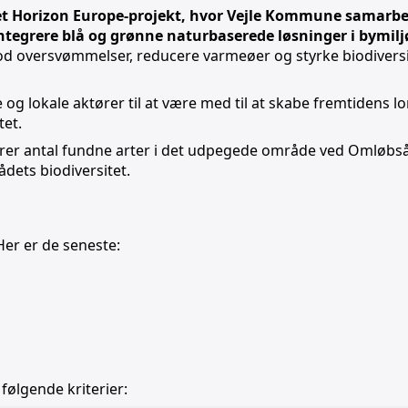
tet Horizon Europe-projekt, hvor Vejle Kommune samarb
ntegrere blå og grønne naturbaserede løsninger i bymilj
od oversvømmelser, reducere varmeøer og styrke biodivers
 og lokale aktører til at være med til at skabe fremtidens
tet.
erer antal fundne arter i det udpegede område ved Omløb
ådets biodiversitet.
Her er de seneste:
 følgende kriterier: