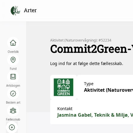
Arter
Aktivitet (Naturovervågning): #52234
Commit2Green-V
Overblik
Log ind for at følge dette fællesskab.
Fund
Type
Artsbogen
Aktivitet (Naturove
Bestem art
Kontakt
Jasmina Gabel, Teknik & Miljø,
Fællesskab