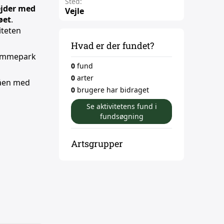
Sted:
ejder med
Vejle
øet
.
iteten
Hvad er der fundet?
 lommepark
0
fund
0
arter
såen med
0
brugere har bidraget
Se aktivitetens fund i
fundsøgning
Artsgrupper