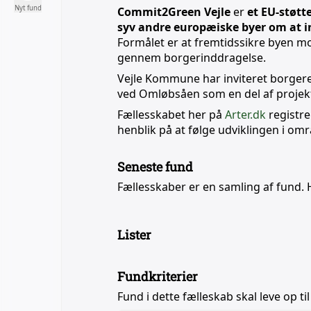
Nyt fund
Commit2Green Vejle
er
et EU-støt
syv andre europæiske byer om at i
Formålet er at fremtidssikre byen m
gennem borgerinddragelse.
Vejle Kommune har inviteret borgere
ved Omløbsåen som en del af projek
Fællesskabet her på
Arter.dk
registr
henblik på at følge udviklingen i omr
Seneste fund
Fællesskaber er en samling af fund. 
Lister
Fundkriterier
Fund i dette fælleskab skal leve op til