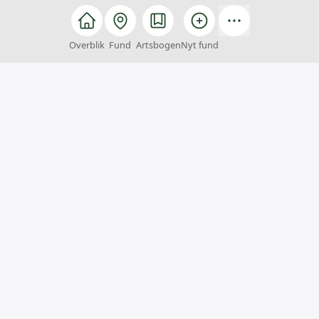
Overblik
Fund
Artsbogen
Nyt fund
Arter
Arter er et fællesskab, hvor alle kan hjælpe med at
finde, registrere og bestemme arter. Du kan samtidig
få inspiration til naturoplevelser og viden om
Danmarks artsrigdom.