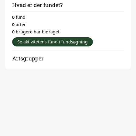
Hvad er der fundet?
0
fund
0
arter
0
brugere har bidraget
Se aktivitetens fund i fundsøgning
Artsgrupper