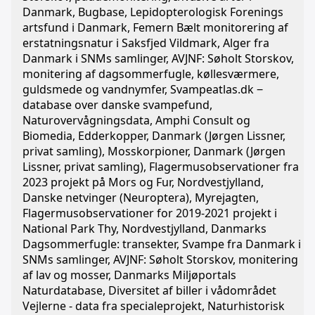
Danmark, Bugbase, Lepidopterologisk Forenings
artsfund i Danmark, Femern Bælt monitorering af
erstatningsnatur i Saksfjed Vildmark, Alger fra
Danmark i SNMs samlinger, AVJNF: Søholt Storskov,
monitering af dagsommerfugle, køllesværmere,
guldsmede og vandnymfer, Svampeatlas.dk ‒
database over danske svampefund,
Naturovervågningsdata, Amphi Consult og
Biomedia, Edderkopper, Danmark (Jørgen Lissner,
privat samling), Mosskorpioner, Danmark (Jørgen
Lissner, privat samling), Flagermusobservationer fra
2023 projekt på Mors og Fur, Nordvestjylland,
Danske netvinger (Neuroptera), Myrejagten,
Flagermusobservationer for 2019-2021 projekt i
National Park Thy, Nordvestjylland, Danmarks
Dagsommerfugle: transekter, Svampe fra Danmark i
SNMs samlinger, AVJNF: Søholt Storskov, monitering
af lav og mosser, Danmarks Miljøportals
Naturdatabase, Diversitet af biller i vådområdet
Vejlerne - data fra specialeprojekt, Naturhistorisk