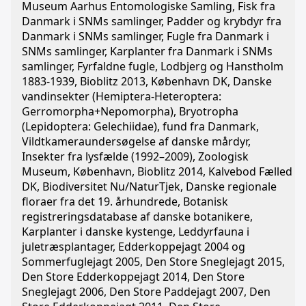
Museum Aarhus Entomologiske Samling, Fisk fra
Danmark i SNMs samlinger, Padder og krybdyr fra
Danmark i SNMs samlinger, Fugle fra Danmark i
SNMs samlinger, Karplanter fra Danmark i SNMs
samlinger, Fyrfaldne fugle, Lodbjerg og Hanstholm
1883-1939, Bioblitz 2013, København DK, Danske
vandinsekter (Hemiptera-Heteroptera:
Gerromorpha+Nepomorpha), Bryotropha
(Lepidoptera: Gelechiidae), fund fra Danmark,
Vildtkameraundersøgelse af danske mårdyr,
Insekter fra lysfælde (1992–2009), Zoologisk
Museum, København, Bioblitz 2014, Kalvebod Fælled
DK, Biodiversitet Nu/NaturTjek, Danske regionale
floraer fra det 19. århundrede, Botanisk
registreringsdatabase af danske botanikere,
Karplanter i danske kystenge, Leddyrfauna i
juletræsplantager, Edderkoppejagt 2004 og
Sommerfuglejagt 2005, Den Store Sneglejagt 2015,
Den Store Edderkoppejagt 2014, Den Store
Sneglejagt 2006, Den Store Paddejagt 2007, Den