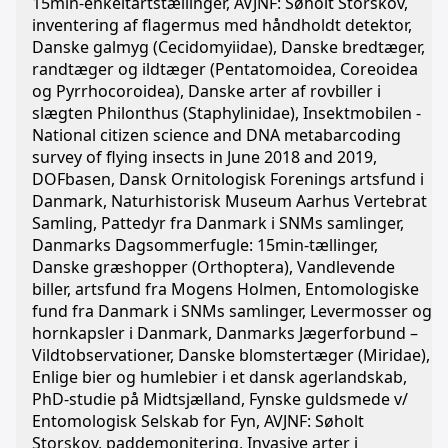
15min-enkeltartstællinger, AVJNF: Søholt Storskov,
inventering af flagermus med håndholdt detektor,
Danske galmyg (Cecidomyiidae), Danske bredtæger,
randtæger og ildtæger (Pentatomoidea, Coreoidea
og Pyrrhocoroidea), Danske arter af rovbiller i
slægten Philonthus (Staphylinidae), Insektmobilen -
National citizen science and DNA metabarcoding
survey of flying insects in June 2018 and 2019,
DOFbasen, Dansk Ornitologisk Forenings artsfund i
Danmark, Naturhistorisk Museum Aarhus Vertebrat
Samling, Pattedyr fra Danmark i SNMs samlinger,
Danmarks Dagsommerfugle: 15min-tællinger,
Danske græshopper (Orthoptera), Vandlevende
biller, artsfund fra Mogens Holmen, Entomologiske
fund fra Danmark i SNMs samlinger, Levermosser og
hornkapsler i Danmark, Danmarks Jægerforbund –
Vildtobservationer, Danske blomstertæger (Miridae),
Enlige bier og humlebier i et dansk agerlandskab,
PhD-studie på Midtsjælland, Fynske guldsmede v/
Entomologisk Selskab for Fyn, AVJNF: Søholt
Storskov, paddemonitering, Invasive arter i