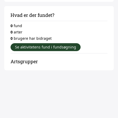
Hvad er der fundet?
0
fund
0
arter
0
brugere har bidraget
Se aktivitetens fund i fundsøgning
Artsgrupper