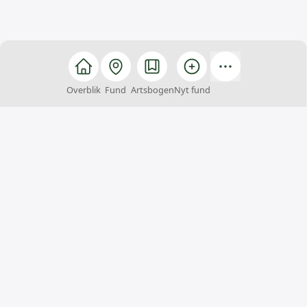
Overblik
Fund
Artsbogen
Nyt fund
Arter
Arter er et fællesskab, hvor alle kan hjælpe med at
finde, registrere og bestemme arter. Du kan samtidig