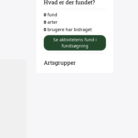
Hvad er der fundet?
0
fund
0
arter
0
brugere har bidraget
Se aktivitetens fund i
fundsøgning
Artsgrupper