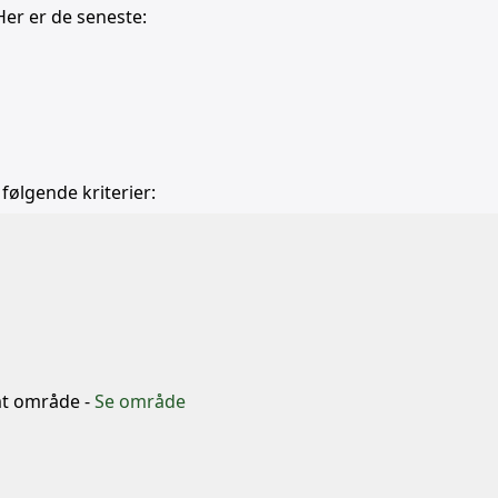
Her er de seneste:
 følgende kriterier:
b
mt område -
Se område