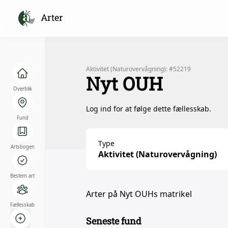
Arter
Aktivitet (Naturovervågning): #52219
Nyt OUH
Overblik
Log ind for at følge dette fællesskab.
Fund
Type
Artsbogen
Aktivitet (Naturovervågning)
Bestem art
Arter på Nyt OUHs matrikel
Fællesskab
Seneste fund