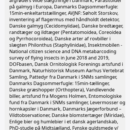
afgrøders vilde slægtninge i Danmark, Parasitoider
på galmyg i Europa, Danmarks Dagsommerfugle:
15min-enkeltartstællinger, AVJNF: Søholt Storskov,
inventering af flagermus med håndholdt detektor,
Danske galmyg (Cecidomyiidae), Danske bredtæger,
randtæger og ildtæger (Pentatomoidea, Coreoidea
og Pyrrhocoroidea), Danske arter af rovbiller i
slægten Philonthus (Staphylinidae), Insektmobilen -
National citizen science and DNA metabarcoding
survey of flying insects in June 2018 and 2019,
DOFbasen, Dansk Ornitologisk Forenings artsfund i
Danmark, Naturhistorisk Museum Aarhus Vertebrat
Samling, Pattedyr fra Danmark i SNMs samlinger,
Danmarks Dagsommerfugle: 15min-tællinger,
Danske græshopper (Orthoptera), Vandlevende
biller, artsfund fra Mogens Holmen, Entomologiske
fund fra Danmark i SNMs samlinger, Levermosser og
hornkapsler i Danmark, Danmarks Jægerforbund –
Vildtobservationer, Danske blomstertæger (Miridae),
Enlige bier og humlebier i et dansk agerlandskab,
PhD-studie på Midtsjælland, Fynske guldsmede v/