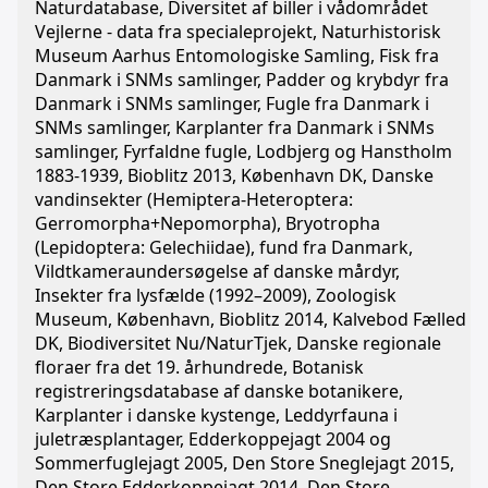
Naturdatabase, Diversitet af biller i vådområdet
Vejlerne - data fra specialeprojekt, Naturhistorisk
Museum Aarhus Entomologiske Samling, Fisk fra
Danmark i SNMs samlinger, Padder og krybdyr fra
Danmark i SNMs samlinger, Fugle fra Danmark i
SNMs samlinger, Karplanter fra Danmark i SNMs
samlinger, Fyrfaldne fugle, Lodbjerg og Hanstholm
1883-1939, Bioblitz 2013, København DK, Danske
vandinsekter (Hemiptera-Heteroptera:
Gerromorpha+Nepomorpha), Bryotropha
(Lepidoptera: Gelechiidae), fund fra Danmark,
Vildtkameraundersøgelse af danske mårdyr,
Insekter fra lysfælde (1992–2009), Zoologisk
Museum, København, Bioblitz 2014, Kalvebod Fælled
DK, Biodiversitet Nu/NaturTjek, Danske regionale
floraer fra det 19. århundrede, Botanisk
registreringsdatabase af danske botanikere,
Karplanter i danske kystenge, Leddyrfauna i
juletræsplantager, Edderkoppejagt 2004 og
Sommerfuglejagt 2005, Den Store Sneglejagt 2015,
Den Store Edderkoppejagt 2014, Den Store