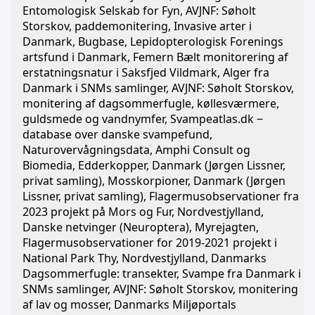
Entomologisk Selskab for Fyn, AVJNF: Søholt
Storskov, paddemonitering, Invasive arter i
Danmark, Bugbase, Lepidopterologisk Forenings
artsfund i Danmark, Femern Bælt monitorering af
erstatningsnatur i Saksfjed Vildmark, Alger fra
Danmark i SNMs samlinger, AVJNF: Søholt Storskov,
monitering af dagsommerfugle, køllesværmere,
guldsmede og vandnymfer, Svampeatlas.dk ‒
database over danske svampefund,
Naturovervågningsdata, Amphi Consult og
Biomedia, Edderkopper, Danmark (Jørgen Lissner,
privat samling), Mosskorpioner, Danmark (Jørgen
Lissner, privat samling), Flagermusobservationer fra
2023 projekt på Mors og Fur, Nordvestjylland,
Danske netvinger (Neuroptera), Myrejagten,
Flagermusobservationer for 2019-2021 projekt i
National Park Thy, Nordvestjylland, Danmarks
Dagsommerfugle: transekter, Svampe fra Danmark i
SNMs samlinger, AVJNF: Søholt Storskov, monitering
af lav og mosser, Danmarks Miljøportals