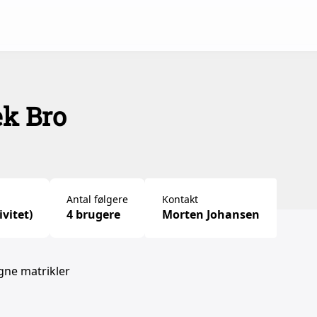
æk Bro
Antal følgere
Kontakt
ivitet)
4 brugere
Morten Johansen
gne matrikler