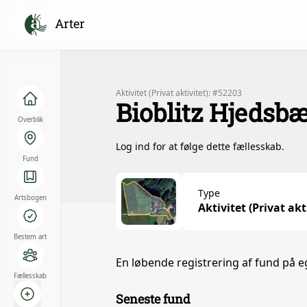
Arter
Aktivitet (Privat aktivitet): #52203
Bioblitz Hjedsb
Overblik
Log ind for at følge dette fællesskab.
Fund
Type
Artsbogen
Aktivitet (Privat akt
Bestem art
En løbende registrering af fund på e
Fællesskab
Seneste fund