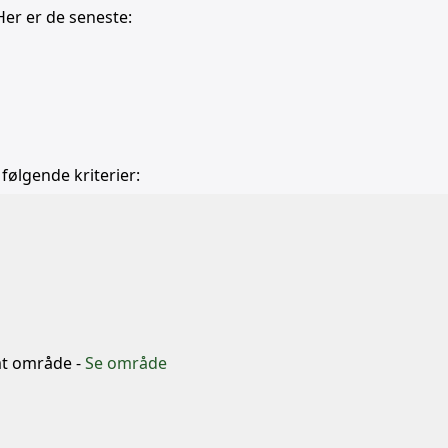
Her er de seneste:
 følgende kriterier:
b
mt område -
Se område