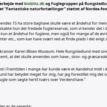
amarbejde med
bioblitz.dk
og Fuglegruppen på Rungstedlu
et “Fantastiske naturfortællinger” støttet af Nordea-fo
 hendes 15 ha store baghave skulle være et åndehul for me
 skabte hun det fredede Fuglereservat, som vi kender det i 
e kun et åndehul for fuglene, men også for mange af de øv
anter etc., som kan have svært ved at finde plads i det evig
mkranser Karen Blixen Museum. Hele Rungstedlund med sine
stemt, at det skulle anvendes som have-, skov- og græsareale
d i Fremtiden i mange Aar kunde være et Aandehul midt i e
nd har betydet meget for mig, har jeg forestillet mig det 
 Fugle som søgte hertil tværs over Verdenshave.”
Her er de seneste: