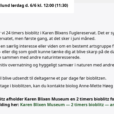
d lørdag d. 6/6 kl. 12:00 (11:30)
r vi 24 timers bioblitz i Karen Blixens Fuglereservat. Det er 
eservatet, men første gang, at det sker i juni måned.
r en særlig interesse eller viden om en bestemt artsgruppe f
 – eller dig som godt kunne tænke dig at blive skarp på de d
age sammen med andre naturinteresserede.
imitiv overnatning og hyggeligt samvær i naturen med andr
blive udsendt til deltagerne et par dage før bioblitzen.
eltage i bioblitzen, kan du kontakte biolog Anne-Mette Høe
blitz afholder Karen Blixen Museum en 2 timers bioblitz f
lding her:
Karen Blixen Museum — 2 timers bioblitz — ar