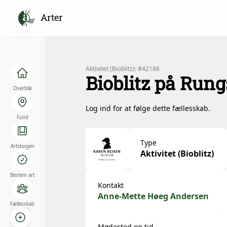
Arter
Aktivitet (Bioblitz): #42186
Bioblitz på Rung
Overblik
Log ind for at følge dette fællesskab.
Fund
Type
Artsbogen
Aktivitet (Bioblitz)
Bestem art
Kontakt
Anne-Mette Høeg Andersen
Fællesskab
Mødested og tid