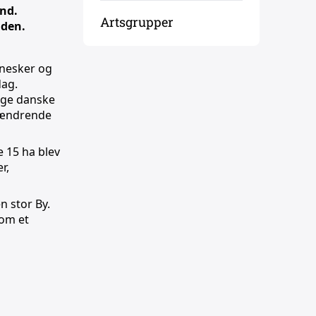
nd.
Artsgrupper
nden.
nnesker og
dag.
rige danske
t ændrende
 15 ha blev
r,
n stor By.
som et