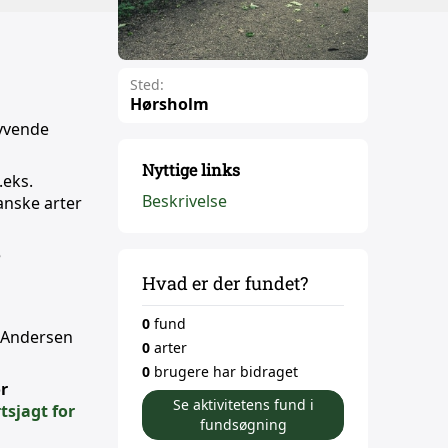
Sted:
Hørsholm
syvende
Nyttige links
.eks.
Beskrivelse
anske arter
e
Hvad er der fundet?
0
fund
g Andersen
0
arter
0
brugere har bidraget
or
Se aktivitetens fund i
tsjagt for
fundsøgning