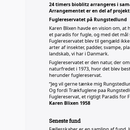
24 timers bioblitz arrangeres i s
Arrangementet er en del af projekt
Fuglereservatet på Rungstedlund
Karen Blixen havde en vision om, at
et paradis for fugle, og med det mål
Fuglereservatet blev til gengæld ikk
arter af insekter, padder, svampe, pl
landskab, vi har i Danmark.
Fuglereservatet er den natur, der o
naturfredet i 1973, hvor det blev be
herunder fuglereservat.
“Jeg vil gerne tænke mig Rungstedlun
Og fordi Trækfuglene paa Rungstedlu
Fuglereservat, et rigtigt Paradis for
Karen Blixen 1958
Seneste fund
Fællesskaber er en samling af fund. 