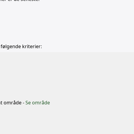
 følgende kriterier:
b
mt område -
Se område