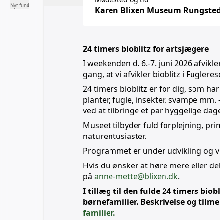
Nyt fund
Karen Blixen Museum Rungstedlun
24 timers bioblitz for artsjægere
I weekenden d. 6.-7. juni 2026 afvikle
gang, at vi afvikler bioblitz i Fugler
24 timers bioblitz er for dig, som ha
planter, fugle, insekter, svampe mm.
ved at tilbringe et par hyggelige d
Museet tilbyder fuld forplejning, pr
naturentusiaster.
Programmet er under udvikling og vil 
Hvis du ønsker at høre mere eller d
på
anne-mette@blixen.dk
.
I tillæg til den fulde 24 timers bio
børnefamilier. Beskrivelse og tilme
familier.