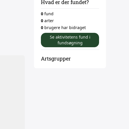
Hvad er der fundet?
0
fund
0
arter
0
brugere har bidraget
Se aktivitetens fund i
fundsøgning
Artsgrupper