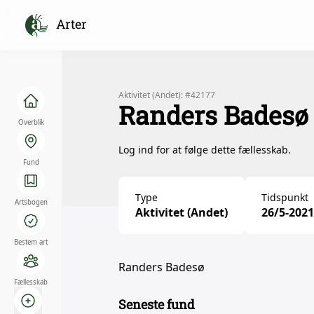
Arter
Aktivitet (Andet): #42177
Randers Badesø
Overblik
Log ind for at følge dette fællesskab.
Fund
Type
Tidspunkt
Artsbogen
Aktivitet (Andet)
26/5-2021
Bestem art
Randers Badesø
Fællesskab
Seneste fund