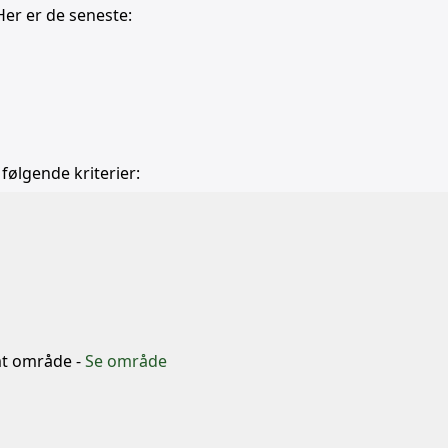
Her er de seneste:
 følgende kriterier:
b
mt område -
Se område