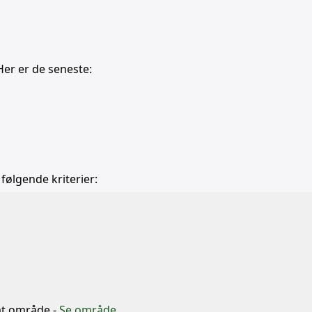
Her er de seneste:
 følgende kriterier:
b
mt område -
Se område