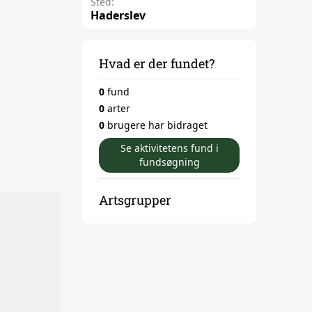
Sted:
Haderslev
Hvad er der fundet?
0
fund
0
arter
0
brugere har bidraget
Se aktivitetens fund i
fundsøgning
Artsgrupper