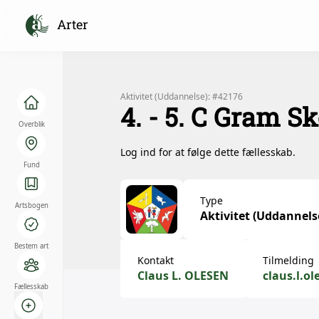
Arter
Aktivitet (Uddannelse): #42176
4. - 5. C Gram S
Overblik
Log ind for at følge dette fællesskab.
Fund
Type
Artsbogen
Aktivitet (Uddannels
Bestem art
Kontakt
Tilmelding
Claus L. OLESEN
claus.l.o
Fællesskab