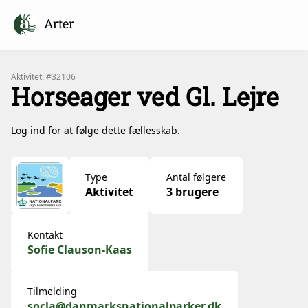
Arter
Aktivitet: #32106
Horseager ved Gl. Lejre
Log ind for at følge dette fællesskab.
Type
Antal følgere
Aktivitet
3 brugere
Kontakt
Sofie Clauson-Kaas
Tilmelding
socla@danmarksnationalparker.dk