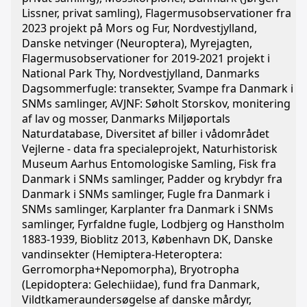
Lissner, privat samling), Flagermusobservationer fra
2023 projekt på Mors og Fur, Nordvestjylland,
Danske netvinger (Neuroptera), Myrejagten,
Flagermusobservationer for 2019-2021 projekt i
National Park Thy, Nordvestjylland, Danmarks
Dagsommerfugle: transekter, Svampe fra Danmark i
SNMs samlinger, AVJNF: Søholt Storskov, monitering
af lav og mosser, Danmarks Miljøportals
Naturdatabase, Diversitet af biller i vådområdet
Vejlerne - data fra specialeprojekt, Naturhistorisk
Museum Aarhus Entomologiske Samling, Fisk fra
Danmark i SNMs samlinger, Padder og krybdyr fra
Danmark i SNMs samlinger, Fugle fra Danmark i
SNMs samlinger, Karplanter fra Danmark i SNMs
samlinger, Fyrfaldne fugle, Lodbjerg og Hanstholm
1883-1939, Bioblitz 2013, København DK, Danske
vandinsekter (Hemiptera-Heteroptera:
Gerromorpha+Nepomorpha), Bryotropha
(Lepidoptera: Gelechiidae), fund fra Danmark,
Vildtkameraundersøgelse af danske mårdyr,