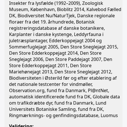
Insekter fra lysfælde (1992–2009), Zoologisk
Museum, København, Bioblitz 2014, Kalvebod Fælled
DK, Biodiversitet Nu/NaturTjek, Danske regionale
floraer fra det 19. århundrede, Botanisk
registreringsdatabase af danske botanikere,
Karplanter i danske kystenge, Leddyrfauna i
juletræsplantager, Edderkoppejagt 2004 og
Sommerfuglejagt 2005, Den Store Sneglejagt 2015,
Den Store Edderkoppejagt 2014, Den Store
Sneglejagt 2006, Den Store Paddejagt 2007, Den
Store Edderkoppejagt 2011, Den Store
Mariehønejagt 2013, Den Store Sneglejagt 2012,
Biodiversiteten i Østerild før og efter etablering af
det nationale testcenter for vindmøller,
Observation.org, fund fra Danmark, Pl@ntNet,
automatisk identificerede fund fra DK, Globale data
om trafikdræbte dyr, fund fra Danmark, Lund
Universitets Botaniske Samling, fund fra DK,
Ringmærknings- og genfindingsdatabase, Luomus
Validering: