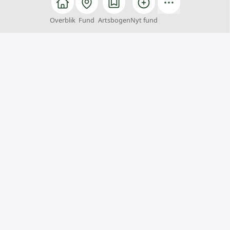
Overblik
Fund
Artsbogen
Nyt fund
Arter
Arter er et fællesskab, hvor alle kan hjælpe med at
finde, registrere og bestemme arter. Du kan samtidig
få inspiration til naturoplevelser og viden om
Danmarks artsrigdom.
Arter er et samarbejde mellem
Styrelsen for Grøn