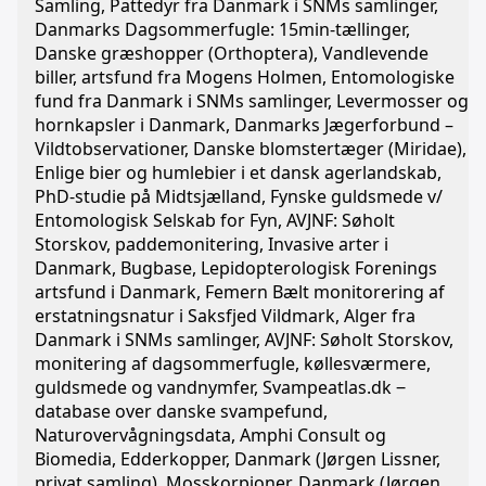
Samling, Pattedyr fra Danmark i SNMs samlinger,
Danmarks Dagsommerfugle: 15min-tællinger,
Danske græshopper (Orthoptera), Vandlevende
biller, artsfund fra Mogens Holmen, Entomologiske
fund fra Danmark i SNMs samlinger, Levermosser og
hornkapsler i Danmark, Danmarks Jægerforbund –
Vildtobservationer, Danske blomstertæger (Miridae),
Enlige bier og humlebier i et dansk agerlandskab,
PhD-studie på Midtsjælland, Fynske guldsmede v/
Entomologisk Selskab for Fyn, AVJNF: Søholt
Storskov, paddemonitering, Invasive arter i
Danmark, Bugbase, Lepidopterologisk Forenings
artsfund i Danmark, Femern Bælt monitorering af
erstatningsnatur i Saksfjed Vildmark, Alger fra
Danmark i SNMs samlinger, AVJNF: Søholt Storskov,
monitering af dagsommerfugle, køllesværmere,
guldsmede og vandnymfer, Svampeatlas.dk ‒
database over danske svampefund,
Naturovervågningsdata, Amphi Consult og
Biomedia, Edderkopper, Danmark (Jørgen Lissner,
privat samling), Mosskorpioner, Danmark (Jørgen