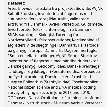
Datasæt:
Arter, Biowide - artsdata fra projektet Biowide, AVJNF:
Søholt Storskov, inventering af flagermus med
stationære detektorer, iNaturalist, validerede
artsfund fra Danmark, AVJNF: Vilsted Sø, Guldsmede,
Invertebrater (ekskl. entomologi) fra Danmark i
SNMs samlinger, Biologisk Forening for
Nordvestjylland - feltobservationer, Kortlægning af
afgrøders vilde slægtninge i Danmark, Parasitoider
på galmyg i Europa, Danmarks Dagsommerfugle:
15min-enkeltartstællinger, AVJNF: Søholt Storskov,
inventering af flagermus med håndholdt detektor,
Danske galmyg (Cecidomyiidae), Danske bredtæger,
randtæger og ildtæger (Pentatomoidea, Coreoidea
og Pyrrhocoroidea), Danske arter af rovbiller i
slægten Philonthus (Staphylinidae), Insektmobilen -
National citizen science and DNA metabarcoding
survey of flying insects in June 2018 and 2019,
DOFbasen, Dansk Ornitologisk Forenings artsfund i
Danmark, Naturhistorisk Museum Aarhus Vertebrat