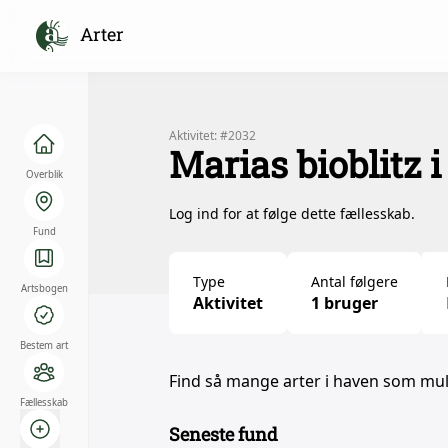
Arter
Aktivitet: #2032
Marias bioblitz 
Overblik
Log ind for at følge dette fællesskab.
Fund
Type
Antal følgere
Artsbogen
Aktivitet
1 bruger
Bestem art
Find så mange arter i haven som mul
Fællesskab
Seneste fund