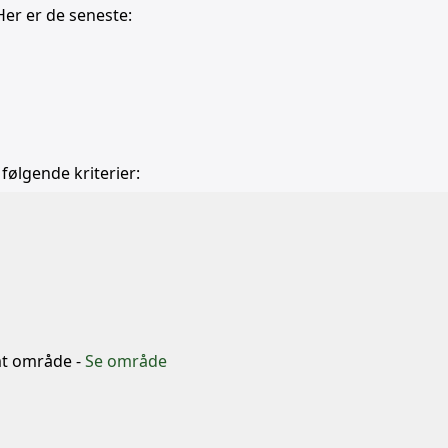
Her er de seneste:
 følgende kriterier:
b
mt område -
Se område