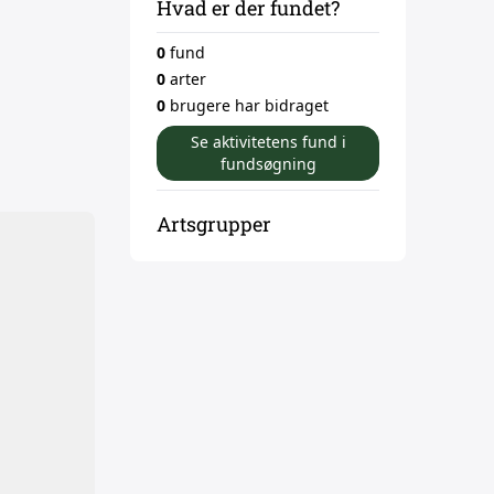
Hvad er der fundet?
0
fund
0
arter
0
brugere har bidraget
Se aktivitetens fund i
fundsøgning
Artsgrupper