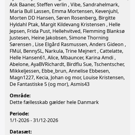
Ask Baaner, Steffen verlin , Vibe, Sandrahelmark,
Maria Bull Lassen, Emma Mortensen, Kevenjuhl,
Morten DD Hansen, Søren Rosenberg, Birgitte
Hyldahl Ptak, Margit Kildevang Kristensen , Helle
Jepsen, Frida Pust, Hellehvitved, Flemming Blanksø
Justesen, Heine Jakobsen, Simone Thorning
Sørensen , Lise Elgård Rasmussen, Anders Gideon ,
FMül, BennySL, Narkula, Trine Mejnert , Cattelatte,
Helle Hansen61, Alice, Mbauncer, Karina Amdi ,
Abelone, AyaBVRichardt, Birdflu Sue, Tschentscher,
Mikkeljessen, Ebbe_brun, Annelise Ebbesen,
Magn1227, Kecia, Johan og mor, Louise Kristensen,
De Fantastiske 5 (og mor), Asmis43
Område:
Dette fællesskab gælder hele Danmark
Periode:
1/1-2026 - 31/12-2026
Datasæt: