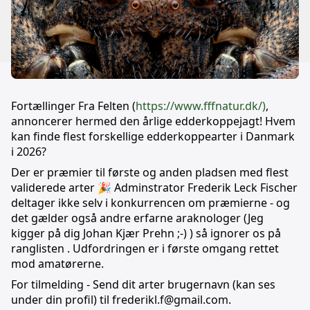
Fortællinger Fra Felten (
https://www.fffnatur.dk/)
,
annoncerer hermed den årlige edderkoppejagt! Hvem
kan finde flest forskellige edderkoppearter i Danmark
i 2026?
Der er præmier til første og anden pladsen med flest
validerede arter 🎉 Adminstrator Frederik Leck Fischer
deltager ikke selv i konkurrencen om præmierne - og
det gælder også andre erfarne araknologer (Jeg
kigger på dig Johan Kjær Prehn ;-) ) så ignorer os på
ranglisten . Udfordringen er i første omgang rettet
mod amatørerne.
For tilmelding - Send dit arter brugernavn (kan ses
under din profil) til frederikl.f@gmail.com.