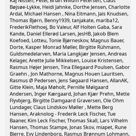
Kaj Nissen, Peter, Brian Willum Petersen, Claus
Bøjsøe-Lykke, Heidi Jahnke, Dorthe Jensen, Charlotte
Ardal, Michael Hansen , Nina Eitmann, Jais Knudsen,
Thomas Bjørn, Benny1939, tanjakate, mariba12,
FrederikFlethoej, Bo Valeur, Alf Holten Gaba, Sara
Kande, Daniel Ellerød Larsen, JesHB, Jakob Blem
Koefoed, Lotteu, Tonie Bjørneskov, Magnus Bauer,
Dorte, Kasper Monrad Møller, Birgitte Rühmann,
Guldsmedelarven, Maria Langkjær Jensen, Andreas
Kelager, Anette Julie Mikkelsen, Louise Kristensen,
Rasmus Højer Jensen, Tina Ellegaard Poulsen, Gabor
Graehn , Jon Mathorne, Magnus Houen Lauritsen,
Rasmus Ø Pedersen, Jens Søgaard Hansen, AllanAK,
Gitte Klein, Maja Møholt, Pernille Mølgaard
Andersen, Inger Kærgaard, Johan Kjær Prehn, Mette
Flyvbjerg, Birgitte Damgaard Graversen, Ole Ohm
Lundager, Claus Lindskov Møller , Mette Berg
Hansen, Araknolog - Frederik Leck Fischer, Tue
Baaner, Kim Leck Fischer, Thomas Skall, Lars Vilhelm
Hansen, Thomas Stampe, Jonas Skov, miapet, Rune
Bjerre, Evy Lindenborg, Rasmus Brønnum Lohmann,