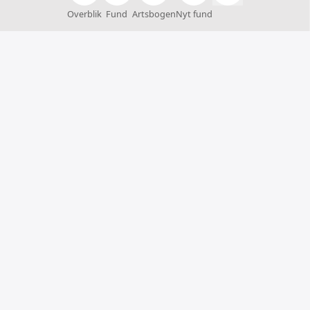
Overblik
Fund
Artsbogen
Nyt fund
Arter
Arter er et fællesskab, hvor alle kan hjælpe med at
finde, registrere og bestemme arter. Du kan samtidig
få inspiration til naturoplevelser og viden om
Danmarks artsrigdom.
Arter er et samarbejde mellem
Styrelsen for Grøn
Arealomlægning og Vandmiljø
,
Statens