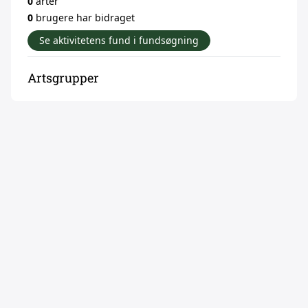
0
arter
0
brugere har bidraget
Se aktivitetens fund i fundsøgning
Artsgrupper