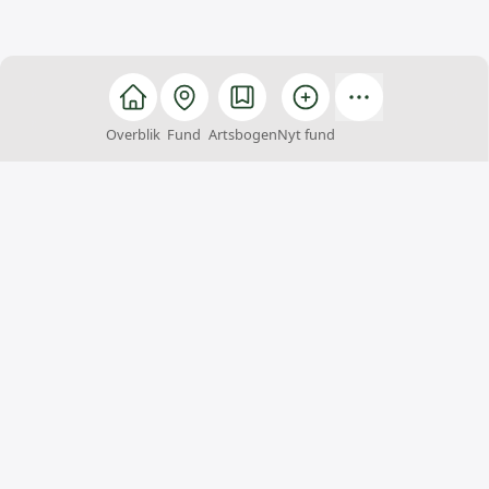
Overblik
Fund
Artsbogen
Nyt fund
Arter
Arter er et fællesskab, hvor alle kan hjælpe med at
finde, registrere og bestemme arter. Du kan samtidig