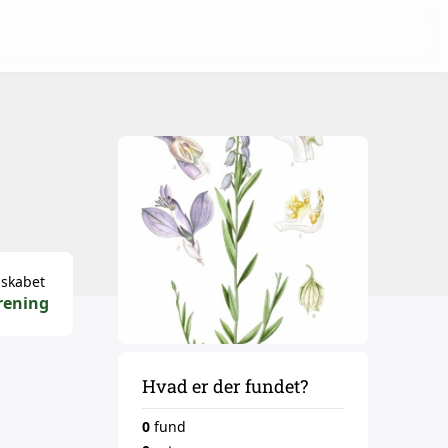
sskabet
rening
Hvad er der fundet?
0
fund