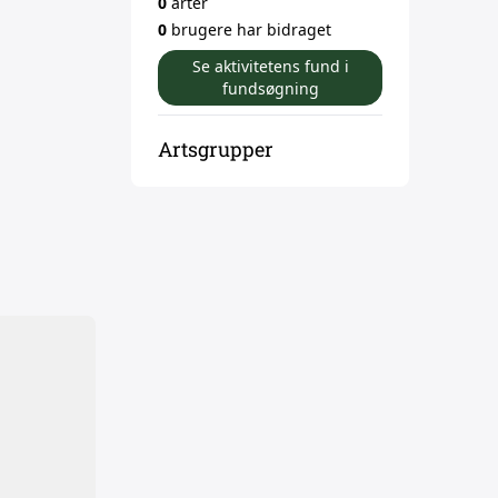
0
arter
0
brugere har bidraget
Se aktivitetens fund i
fundsøgning
Artsgrupper