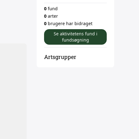
0
fund
0
arter
0
brugere har bidraget
Se aktivitetens fund i
fundsøgning
Artsgrupper