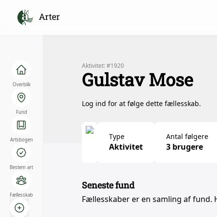
Arter
Aktivitet: #1920
Gulstav Mose
Overblik
Log ind for at følge dette fællesskab.
Fund
Type
Antal følgere
Artsbogen
Aktivitet
3 brugere
Bestem art
Seneste fund
Fællesskab
Fællesskaber er en samling af fund. 