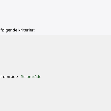
 følgende kriterier:
b
mt område -
Se område