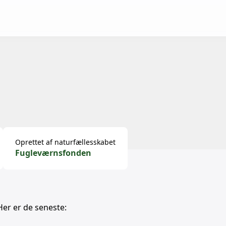
Oprettet af naturfællesskabet
Fugleværnsfonden
Her er de seneste: