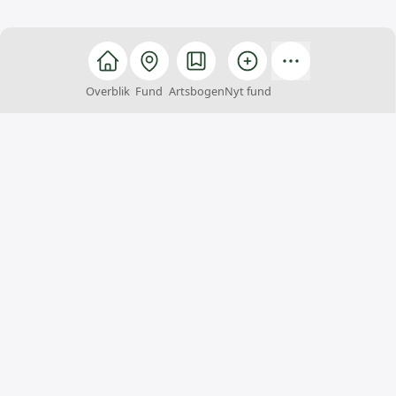
Overblik
Fund
Artsbogen
Nyt fund
Arter
Arter er et fællesskab, hvor alle kan hjælpe med at
finde, registrere og bestemme arter. Du kan samtidig
få inspiration til naturoplevelser og viden om