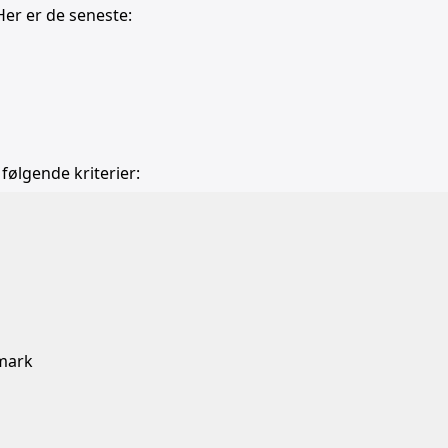
Her er de seneste:
 følgende kriterier:
b
nmark