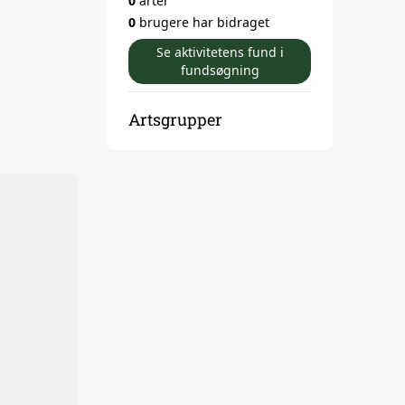
0
arter
0
brugere har bidraget
Se aktivitetens fund i
fundsøgning
Artsgrupper