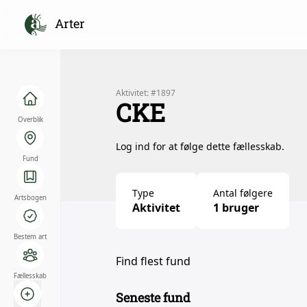
Arter
Aktivitet: #1897
CKE
Overblik
Log ind for at følge dette fællesskab.
Fund
Type
Antal følgere
Artsbogen
Aktivitet
1 bruger
Bestem art
Find flest fund
Fællesskab
Seneste fund