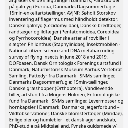
afgrøders vilde slægtninge i Danmark, Parasitoider
på galmyg i Europa, Danmarks Dagsommerfugle:
15min-enkeltartstællinger, AVJNF: Søholt Storskov,
inventering af flagermus med håndholdt detektor,
Danske galmyg (Cecidomyiidae), Danske bredtæger,
randtæger og ildtæger (Pentatomoidea, Coreoidea
og Pyrrhocoroidea), Danske arter af rovbiller i
slægten Philonthus (Staphylinidae), Insektmobilen -
National citizen science and DNA metabarcoding
survey of flying insects in June 2018 and 2019,
DOFbasen, Dansk Ornitologisk Forenings artsfund i
Danmark, Naturhistorisk Museum Aarhus Vertebrat
Samling, Pattedyr fra Danmark i SNMs samlinger,
Danmarks Dagsommerfugle: 15min-tællinger,
Danske græshopper (Orthoptera), Vandlevende
biller, artsfund fra Mogens Holmen, Entomologiske
fund fra Danmark i SNMs samlinger, Levermosser og
hornkapsler i Danmark, Danmarks Jægerforbund –
Vildtobservationer, Danske blomstertæger (Miridae),
Enlige bier og humlebier i et dansk agerlandskab,
PhD-studie på Midtsjælland, Fynske guldsmede v/