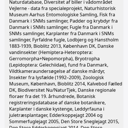
Naturdatabase, Diversitet af biller i vådområdet
Vejlerne - data fra specialeprojekt, Naturhistorisk
Museum Aarhus Entomologiske Samling, Fisk fra
Danmark i SNMs samlinger, Padder og krybdyr fra
Danmark i SNMs samlinger, Fugle fra Danmark i
SNMs samlinger, Karplanter fra Danmark i SNMs
samlinger, Fyrfaldne fugle, Lodbjerg og Hanstholm
1883-1939, Bioblitz 2013, København DK, Danske
vandinsekter (Hemiptera-Heteroptera:
Gerromorpha+Nepomorpha), Bryotropha
(Lepidoptera: Gelechiidae), fund fra Danmark,
Vildtkameraundersøgelse af danske mårdyr,
Insekter fra lysfælde (1992–2009), Zoologisk
Museum, København, Bioblitz 2014, Kalvebod Fælled
DK, Biodiversitet Nu/NaturTjek, Danske regionale
floraer fra det 19. århundrede, Botanisk
registreringsdatabase af danske botanikere,
Karplanter i danske kystenge, Leddyrfauna i
juletræsplantager, Edderkoppejagt 2004 og
Sommerfuglejagt 2005, Den Store Sneglejagt 2015,
Den Store Edderkoppejagt 2014, Den Store