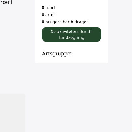
rcer i
0
fund
0
arter
0
brugere har bidraget
Se aktivitetens fund i
fundsøgning
Artsgrupper