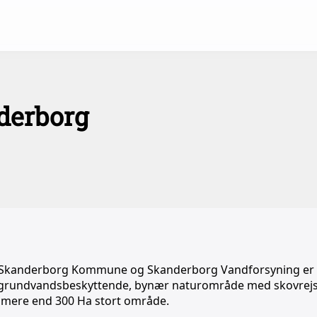
derborg
en, Skanderborg Kommune og Skanderborg Vandforsyning er
t grundvandsbeskyttende, bynær naturområde med skovrej
et mere end 300 Ha stort område.