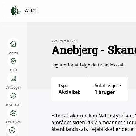
Arter
Aktivitet: #1745
Anebjerg - Skan
Overblik
Log ind for at følge dette fællesskab.
Fund
Type
Antal følgere
Artsbogen
Aktivitet
1 bruger
Bestem art
Efter aftaler mellem Naturstyrels
området siden 2007 omdannet til e
Fællesskab
åbent landskab. I øjeblikket er det 