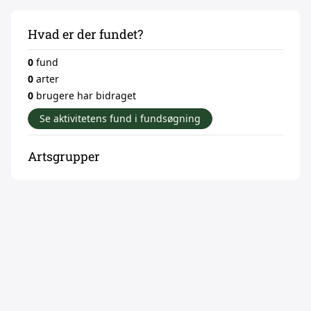
Hvad er der fundet?
0
fund
0
arter
0
brugere har bidraget
Se aktivitetens fund i fundsøgning
Artsgrupper