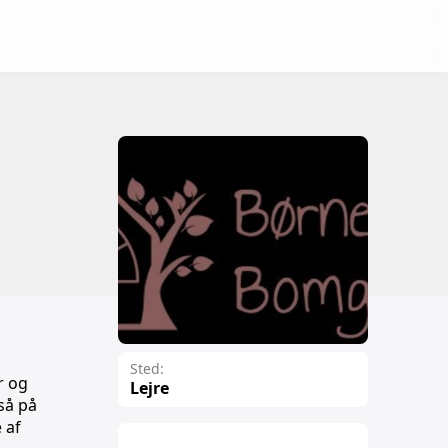
Sted:
r og
Lejre
så på
 af