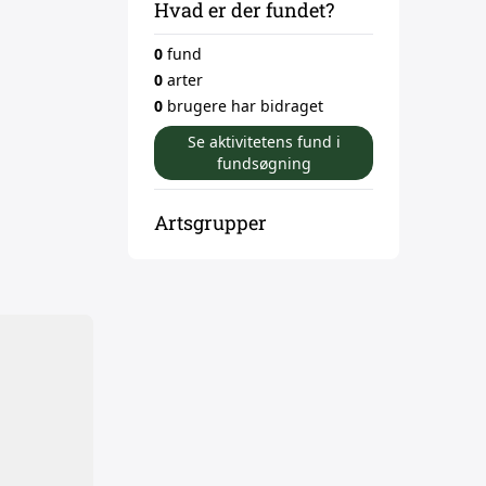
Hvad er der fundet?
0
fund
0
arter
0
brugere har bidraget
Se aktivitetens fund i
fundsøgning
Artsgrupper