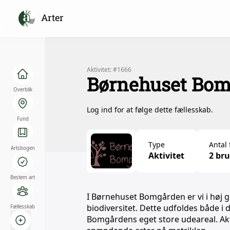
Arter
Aktivitet: #1666
Børnehuset Bom
Overblik
Log ind for at følge dette fællesskab.
Fund
Type
Antal 
Artsbogen
Aktivitet
2 br
Bestem art
I Børnehuset Bomgården er vi i høj 
biodiversitet. Dette udfoldes både i
Fællesskab
Bomgårdens eget store udeareal. Akti