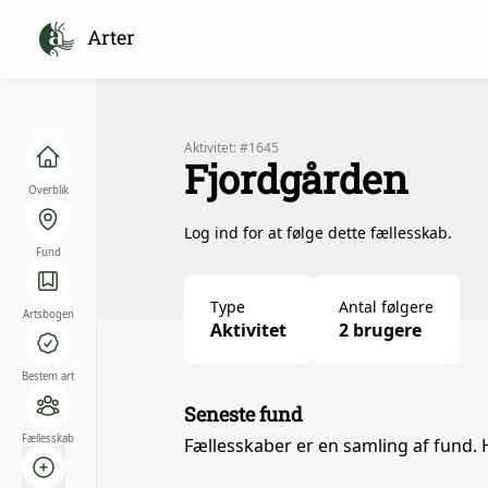
Arter
Aktivitet: #1645
Fjordgården
Overblik
Log ind for at følge dette fællesskab.
Fund
Type
Antal følgere
Artsbogen
Aktivitet
2 brugere
Bestem art
Seneste fund
Fællesskab
Fællesskaber er en samling af fund. 