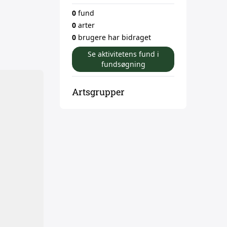
0
fund
0
arter
0
brugere har bidraget
Se aktivitetens fund i
fundsøgning
Artsgrupper