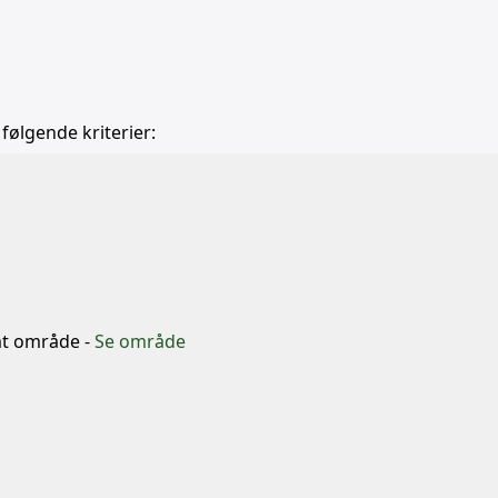
 følgende kriterier:
b
mt område -
Se område