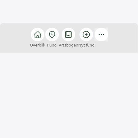
Overblik
Fund
Artsbogen
Nyt fund
Arter
Arter er et fællesskab, hvor alle kan hjælpe med at