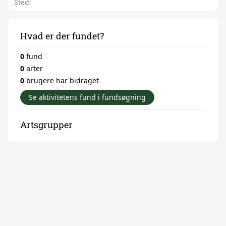
Sted:
Hvad er der fundet?
0
fund
0
arter
0
brugere har bidraget
Se aktivitetens fund i fundsøgning
Artsgrupper