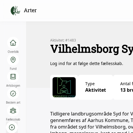
Arter
Aktivitet: #1483
Vilhelmsborg Syd
Overblik
Log ind for at følge dette fællesskab.
Fund
Type
Antal 
Artsbogen
Aktivitet
13 br
Bestem art
Tidligere landbrugsområde Syd for V
gennemføres af Aarhus Kommune, Tekn
Fællesskab
fra området syd for Vilhelmsborg, o