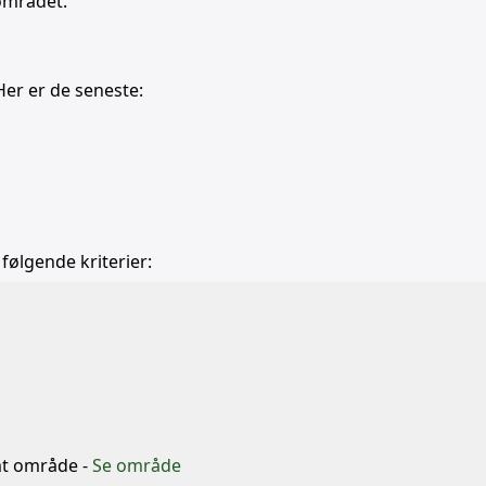
 området.
Her er de seneste:
 følgende kriterier:
b
mt område -
Se område