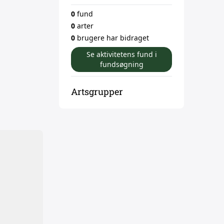
0
fund
0
arter
0
brugere har bidraget
Se aktivitetens fund i
fundsøgning
Artsgrupper