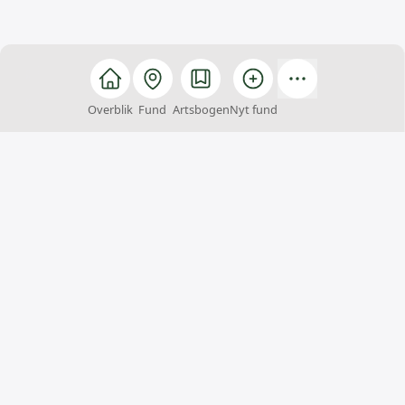
Overblik
Fund
Artsbogen
Nyt fund
Arter
Arter er et fællesskab, hvor alle kan hjælpe med at
finde, registrere og bestemme arter. Du kan samtidig