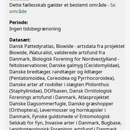
Dette fællesskab gælder et bestemt område -
Se
område
Periode:
Ingen tidsbegrænsning
Datasæt:
Dansk Pattedyratlas, Biowide - artsdata fra projektet
Biowide, iNaturalist, validerede artsfund fra
Danmark, Biologisk Forening for Nordvestjylland -
feltobservationer, Danske galmyg (Cecidomyiidae),
Danske bredtæger, randtæger og ildtæger
(Pentatomoidea, Coreoidea og Pyrrhocoroidea),
Danske arter af rovbiller i slægten Philonthus
(Staphylinidae), DOFbasen, Dansk Ornitologisk
Forenings artsfund i Danmark, Atlasprojektet
Danske Dagsommerfugle, Danske græshopper
(Orthoptera), Levermosser og hornkapsler i
Danmark, Fynske guldsmede v/ Entomologisk
Selskab for Fyn, Invasive arter i Danmark, Bugbase,
Lepidopterologisk Forenings artsfund i Danmark,