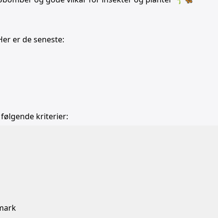
Her er de seneste:
 følgende kriterier:
b
nmark