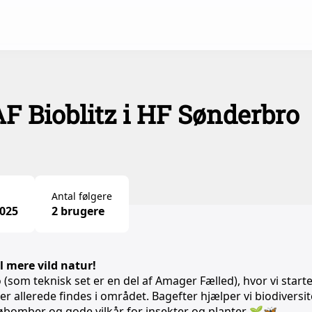
F Bioblitz i HF Sønderbro
Antal følgere
2025
2 brugere
il mere vild natur!
som teknisk set er en del af Amager Fælled), hvor vi start
er allerede findes i området. Bagefter hjælper vi biodiversit
øbomber og gode vilkår for insekter og planter 🌱🦋