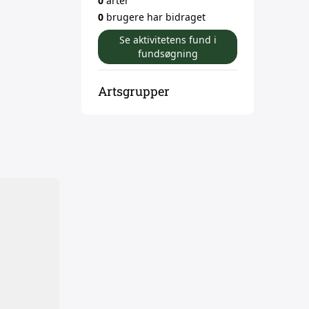
0
arter
0
brugere har bidraget
Se aktivitetens fund i
fundsøgning
Artsgrupper