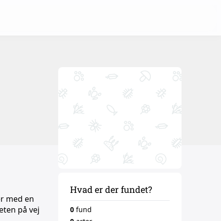
Hvad er der fundet?
er med en
eten på vej
0
fund