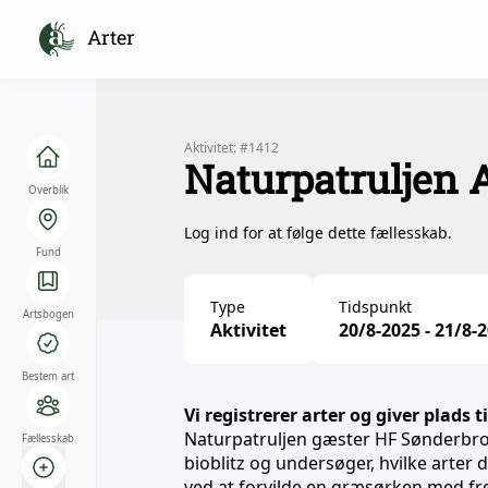
Arter
Aktivitet: #1412
Naturpatruljen A
Overblik
Log ind for at følge dette fællesskab.
Fund
Type
Tidspunkt
Artsbogen
Aktivitet
20/8-2025 - 21/8-
Bestem art
Vi registrerer arter og giver plads t
Naturpatruljen gæster HF Sønderbro (
Fællesskab
bioblitz og undersøger, hvilke arter d
ved at forvilde en græsørken med fr