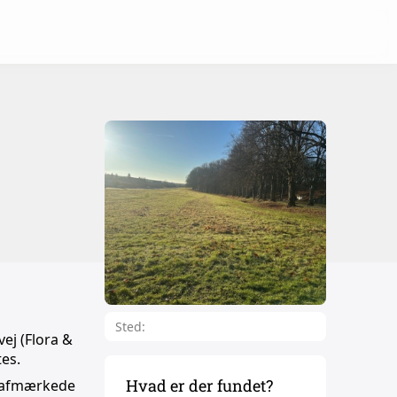
Sted:
vej (Flora &
tes.
Hvad er der fundet?
et afmærkede