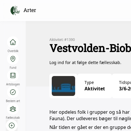
Arter
Aktivitet: #1390
Vestvolden-Bio
Overblik
Log ind for at følge dette fællesskab.
Fund
Type
Tidsp
Artsbogen
Aktivitet
3/6-2
Bestem art
Her opdeles folk i grupper og så har d
Fauna). Der udleveres bøger til nøgl
Fællesskab
Når tiden er gået er der en gruppe d