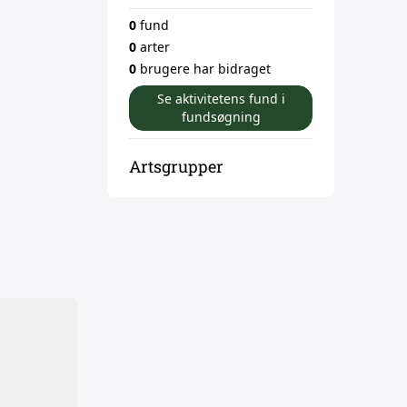
0
fund
0
arter
0
brugere har bidraget
Se aktivitetens fund i
fundsøgning
Artsgrupper