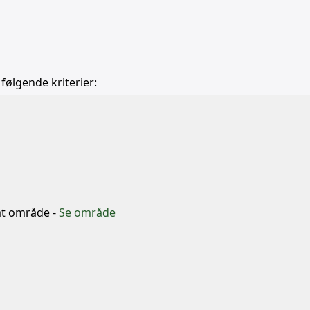
 følgende kriterier:
b
mt område -
Se område