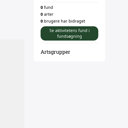
0
fund
0
arter
0
brugere har bidraget
Se aktivitetens fund i
fundsøgning
Artsgrupper