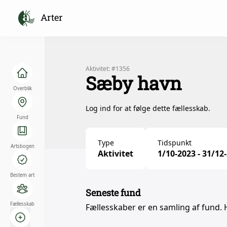
Arter
Aktivitet: #1356
Sæby havn
Overblik
Log ind for at følge dette fællesskab.
Fund
Type
Tidspunkt
Artsbogen
Aktivitet
1/10-2023 - 31/12
Bestem art
Seneste fund
Fællesskab
Fællesskaber er en samling af fund. 