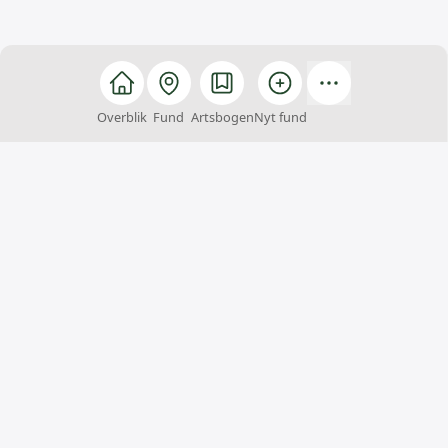
Overblik
Fund
Artsbogen
Nyt fund
Arter
Arter er et fællesskab, hvor alle kan hjælpe med at
finde, registrere og bestemme arter. Du kan samtidig