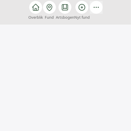
Overblik
Fund
Artsbogen
Nyt fund
Arter
Arter er et fællesskab, hvor alle kan hjælpe med at
finde, registrere og bestemme arter. Du kan samtidig
få inspiration til naturoplevelser og viden om
Danmarks artsrigdom.
Arter er et samarbejde mellem
Styrelsen for Grøn