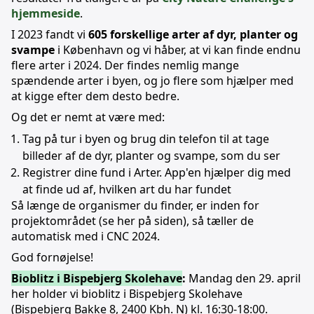
hjemmeside
.
I 2023 fandt vi
605 forskellige arter af dyr, planter og
svampe
i København og vi håber, at vi kan finde endnu
flere arter i 2024. Der findes nemlig mange
spændende arter i byen, og jo flere som hjælper med
at kigge efter dem desto bedre.
Og det er nemt at være med:
Tag på tur i byen og brug din telefon til at tage
billeder af de dyr, planter og svampe, som du ser
Registrer dine fund i Arter. App'en hjælper dig med
at finde ud af, hvilken art du har fundet
Så længe de organismer du finder, er inden for
projektområdet (se her på siden), så tæller de
automatisk med i CNC 2024.
God fornøjelse!
Bioblitz i Bispebjerg Skolehave
:
Mandag den 29. april
her holder vi bioblitz i Bispebjerg Skolehave
(Bispebjerg Bakke 8, 2400 Kbh. N) kl. 16:30-18:00.