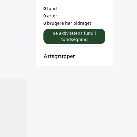
0
fund
0
arter
0
brugere har bidraget
Se aktivitetens fund i
fundsøgning
Artsgrupper