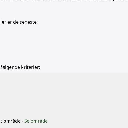
Her er de seneste:
 følgende kriterier:
b
mt område -
Se område