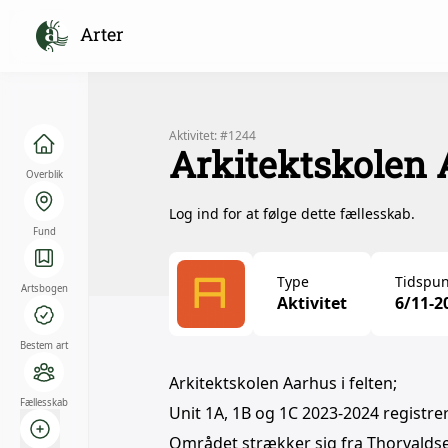
Arter
Aktivitet: #1244
Arkitektskolen 
Overblik
Log ind for at følge dette fællesskab.
Fund
Type
Tidspun
Artsbogen
Aktivitet
6/11-2
Bestem art
Arkitektskolen Aarhus i felten;
Fællesskab
Unit 1A, 1B og 1C 2023-2024 registre
Området strækker sig fra Thorvaldse