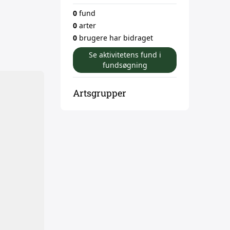
0
fund
0
arter
0
brugere har bidraget
Se aktivitetens fund i
fundsøgning
Artsgrupper