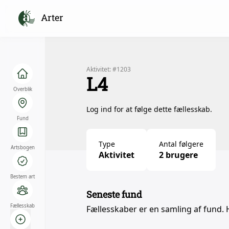
Arter
Aktivitet: #1203
L4
Overblik
Log ind for at følge dette fællesskab.
Fund
Type
Antal følgere
Artsbogen
Aktivitet
2 brugere
Bestem art
Seneste fund
Fællesskab
Fællesskaber er en samling af fund. 