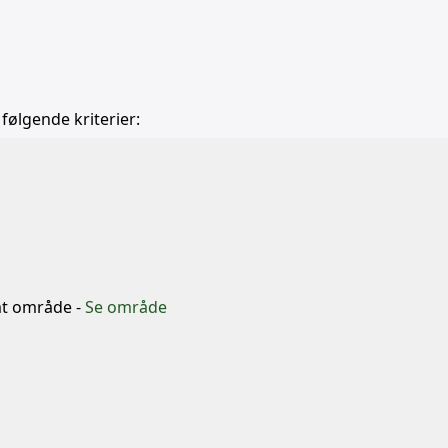
 følgende kriterier:
b
mt område -
Se område