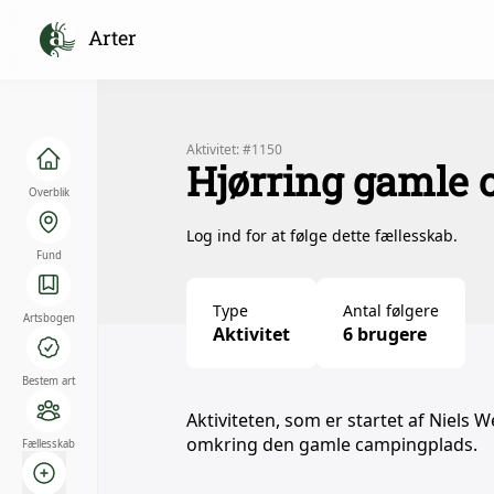
Arter
Aktivitet: #1150
Hjørring gamle
Overblik
Log ind for at følge dette fællesskab.
Fund
Type
Antal følgere
Artsbogen
Aktivitet
6 brugere
Bestem art
Aktiviteten, som er startet af Niels 
omkring den gamle campingplads.
Fællesskab