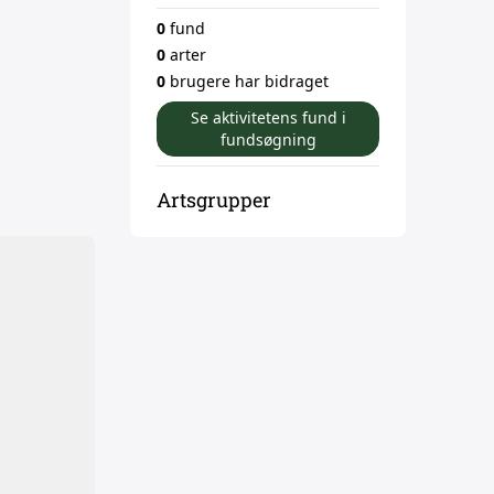
0
fund
0
arter
0
brugere har bidraget
Se aktivitetens fund i
fundsøgning
Artsgrupper