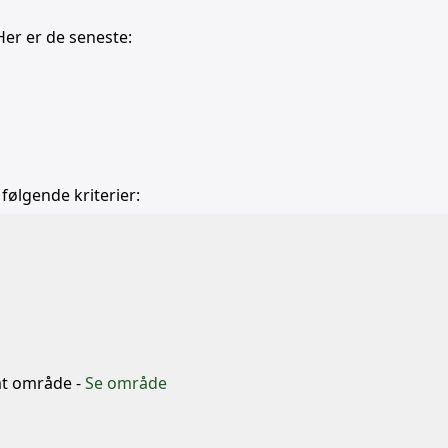
Her er de seneste:
 følgende kriterier:
b
mt område -
Se område